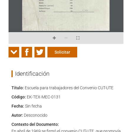
Solicitar
Identificación
Título:
Escuela para trabajadores del Convenio CUT-UTE
Código:
EK-TEX-MEC-0131
Fecha:
Sin fecha
Autor:
Desconocido
Contexto del Documento:
En abril de 1969 se firmó el convenio CUT-UTE, que promovía