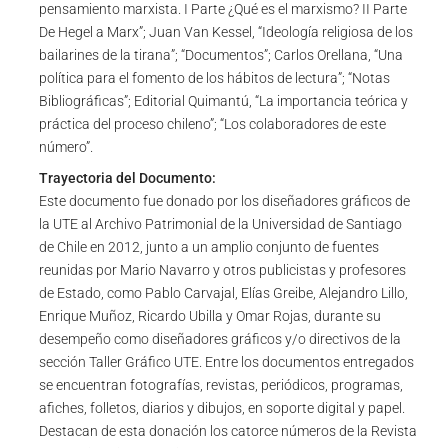
pensamiento marxista. I Parte ¿Qué es el marxismo? II Parte
De Hegel a Marx”; Juan Van Kessel, “Ideología religiosa de los
bailarines de la tirana”; “Documentos”; Carlos Orellana, “Una
política para el fomento de los hábitos de lectura”; “Notas
Bibliográficas”; Editorial Quimantú, “La importancia teórica y
práctica del proceso chileno”; “Los colaboradores de este
número”.
Trayectoria del Documento:
Este documento fue donado por los diseñadores gráficos de
la UTE al Archivo Patrimonial de la Universidad de Santiago
de Chile en 2012, junto a un amplio conjunto de fuentes
reunidas por Mario Navarro y otros publicistas y profesores
de Estado, como Pablo Carvajal, Elías Greibe, Alejandro Lillo,
Enrique Muñoz, Ricardo Ubilla y Omar Rojas, durante su
desempeño como diseñadores gráficos y/o directivos de la
sección Taller Gráfico UTE. Entre los documentos entregados
se encuentran fotografías, revistas, periódicos, programas,
afiches, folletos, diarios y dibujos, en soporte digital y papel.
Destacan de esta donación los catorce números de la Revista