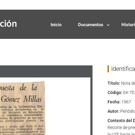
Solicitudes
Donaciones
Inicio
Documentos
Histor
Identific
Título:
Nota de
Código:
EK-TE
Fecha:
1967
Autor:
Periódic
Contexto del 
Recorte de pre
la UTE hacia l