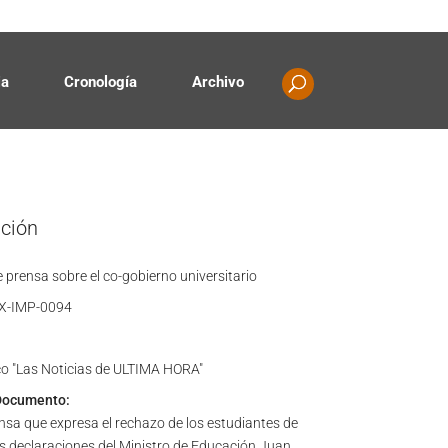
Contacto
Propiedad intelectual
ia
Cronología
Archivo
ación
 prensa sobre el co-gobierno universitario
X-IMP-0094
o "Las Noticias de ULTIMA HORA"
Documento:
nsa que expresa el rechazo de los estudiantes de
as declaraciones del Ministro de Educación Juan