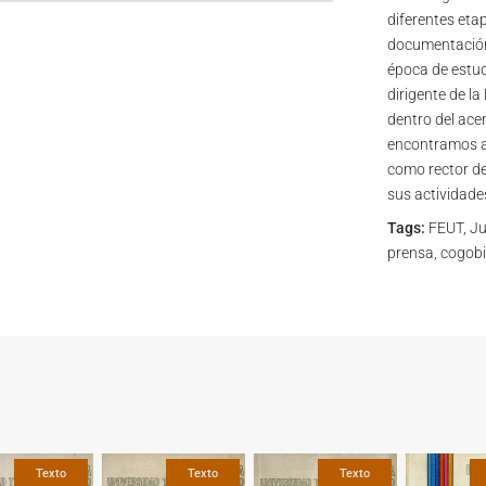
diferentes etap
documentación 
época de estudi
dirigente de la
dentro del ace
encontramos ar
como rector de 
sus actividades
Tags:
FEUT, Jua
prensa, cogobi
Texto
Texto
Texto