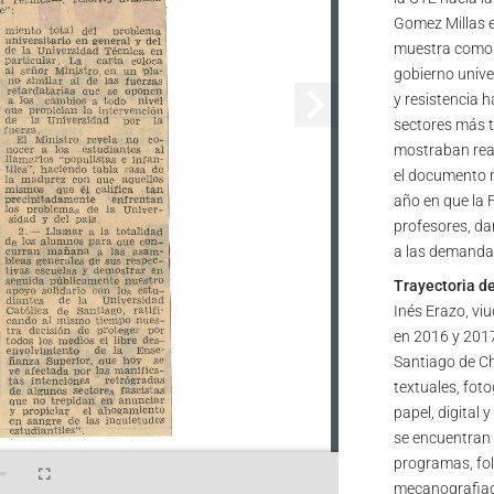
Gomez Millas en
muestra como o
gobierno unive
y resistencia h
sectores más t
mostraban reac
el documento n
año en que la F
profesores, da
a las demanda
Trayectoria d
Inés Erazo, viu
en 2016 y 2017
Santiago de Ch
textuales, foto
papel, digital 
se encuentran p
programas, fol
mecanografiad