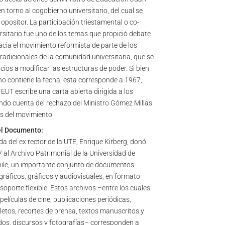
 torno al cogobierno universitario, del cual se
positor. La participación triestamental o co-
rsitario fue uno de los temas que propició debate
acia el movimiento reformista de parte de los
radicionales de la comunidad universitaria, que se
ios a modificar las estructuras de poder. Si bien
o contiene la fecha, esta corresponde a 1967,
EUT escribe una carta abierta dirigida a los
ndo cuenta del rechazo del Ministro Gómez Millas
s del movimiento.
el Documento:
da del ex rector de la UTE, Enrique Kirberg, donó
 al Archivo Patrimonial de la Universidad de
ile, un importante conjunto de documentos
gráficos, gráficos y audiovisuales, en formato
y soporte flexible. Estos archivos –entre los cuales
elículas de cine, publicaciones periódicas,
letos, recortes de prensa, textos manuscritos y
os, discursos y fotografías– corresponden a