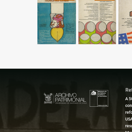
Re
A 5
con
ref
USA
res