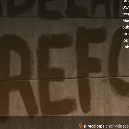
ref
USA
res
Muc
pub
otr
los
uni
Dirección:
Fanor Velasco 