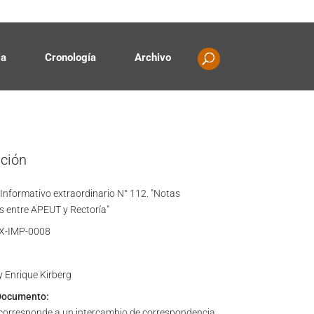
Contacto
Propiedad intelectual
ia
Cronología
Archivo
ación
 Informativo extraordinario N° 112. "Notas
 entre APEUT y Rectoría"
X-IMP-0008
 Enrique Kirberg
Documento:
corresponde a un intercambio de correspondencia