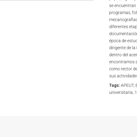
se encuentran p
programas, fol
mecanografiad
diferentes etap
documentación 
época de estudi
dirigente de la
dentro del ace
encontramos ar
como rector de 
sus actividades
Tags:
APEUT, E
universitaria, 