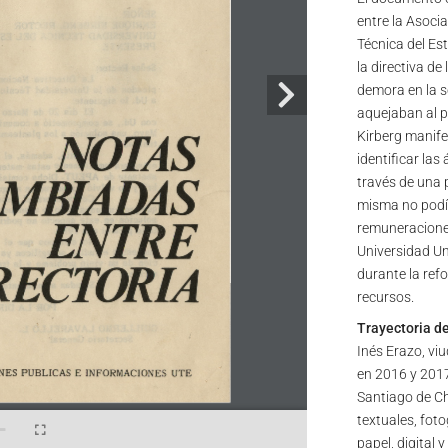
entre la Asoci
Técnica del Est
la directiva d
demora en la s
aquejaban al p
Kirberg manife
identificar la
través de una p
misma no podí
remuneraciones
Universidad Un
durante la refo
recursos.
Trayectoria d
Inés Erazo, viu
en 2016 y 2017
Santiago de Ch
textuales, foto
papel, digital 