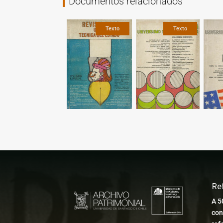
Documentos relacionados
Fotografía
Gráfica
Texto
Texto
Texto
Re
A 5
con