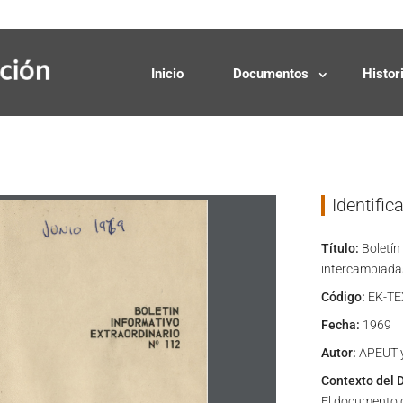
Solicitudes
Donaciones
Inicio
Documentos
Histor
Identific
Título:
Boletín
intercambiadas
Código:
EK-TE
Fecha:
1969
Autor:
APEUT y
Contexto del 
El documento 