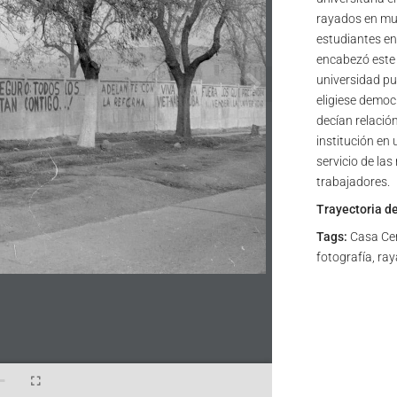
rayados en mur
estudiantes en
encabezó este 
universidad pue
eligiese democ
decían relació
institución en
servicio de las
trabajadores.
Trayectoria d
Tags:
Casa Cent
fotografía, ra