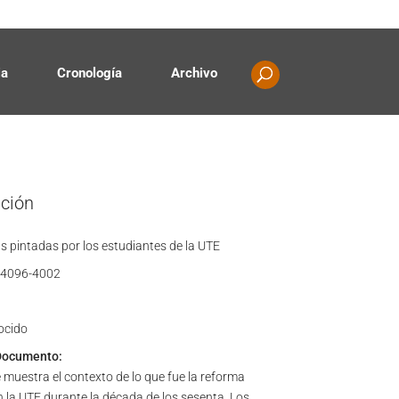
Contacto
Propiedad intelectual
ia
Cronología
Archivo
ación
s pintadas por los estudiantes de la UTE
4096-4002
ocido
Documento:
 muestra el contexto de lo que fue la reforma
n la UTE durante la década de los sesenta. Los