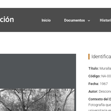
Solicitudes
Donaciones
Inicio
Documentos
Histor
Identific
Título:
Muralla
Código:
NA-00
Fecha:
1967
Autor:
Descon
Contexto del 
Fotografía que
universitaria e