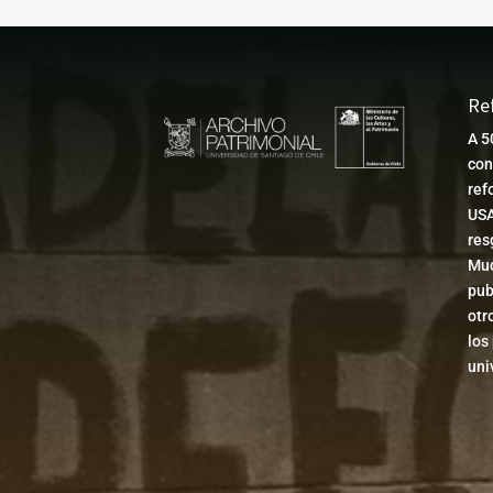
Re
A 5
con
ref
USA
res
Muc
pub
otr
los
uni