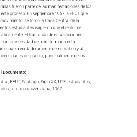
allas fueron parte de las manifestaciones de los
 este proceso. En septiembre 1967 la FEUT que
movimiento, se tomó la Casa Central de la
s los estudiantes exigieron que el rector se
ráticamente. El trasfondo de estas acciones
n con la necesidad de transformar a esta
 un espacio verdaderamente democrático y al
 necesidades del pueblo, principalmente de los
el Documento:
ral, FEUT, Santiago, Siglo XX, UTE, estudiantes,
yados, reforma universitaria, 1967