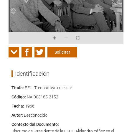
Solicitar
Identificación
Título:
F.E.U.T. construye en el sur
Código:
NA-003185-3152
Fecha:
1966
Autor:
Desconocido
Contexto del Documento:
Discurso del Presidente de la FEUT, Alejandro Yáñez en el