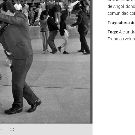
de Angol, dond
comunidad con 
Trayectoria d
Tags:
Alejandro
Trabajos volun