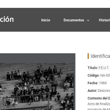
Solicitudes
Donaciones
Inicio
Documentos
Histor
Identific
Título:
F.E.U.T.
Código:
NA-00
Fecha:
1966
Autor:
Descon
Contexto del 
Acto de finali
provincia de Ma