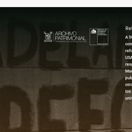
Re
A 5
con
ref
USA
res
Muc
pub
otr
los
uni