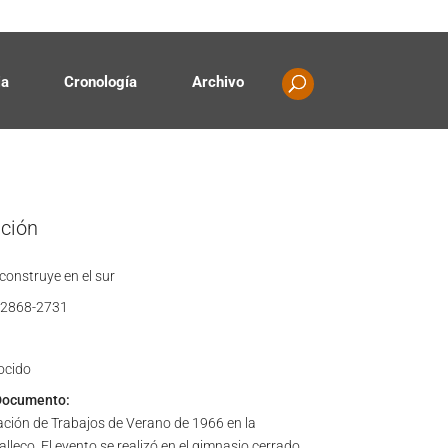
Contacto
Propiedad intelectual
ia
Cronología
Archivo
ación
 construye en el sur
2868-2731
ocido
Documento:
zación de Trabajos de Verano de 1966 en la
lleco. El evento se realizó en el gimnasio cerrado